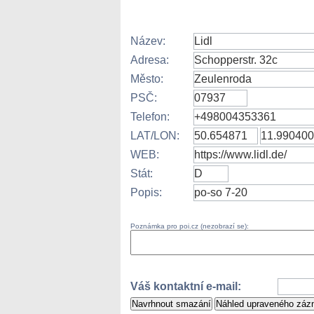
Název:
Adresa:
Město:
PSČ:
Telefon:
LAT/LON:
WEB:
Stát:
Popis:
Poznámka pro poi.cz (nezobrazí se):
Váš kontaktní e-mail: