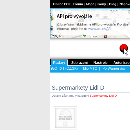
Online POI
|
Fórum
|
Mapa
|
Ikony
|
Blog
|
Nápov
Radary
Zobrazení
Nástroje
Autorizac
iGO TXT (CZ,SK)
|
Mio MTC
|
PoiWarner asc
Supermarkety Lidl D
Úprava záznamu v kategorii
Supermarkety Lidl D