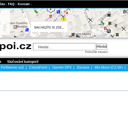
ěda
|
FAQ
|
Kontakt
|
Pokročilé hledání
e
Slučování kategorií
|
PoiWarner ov2
|
CheckPoint
|
Garmin GPX
|
Dynavix
|
Mio Moov (CZ,SK)
|