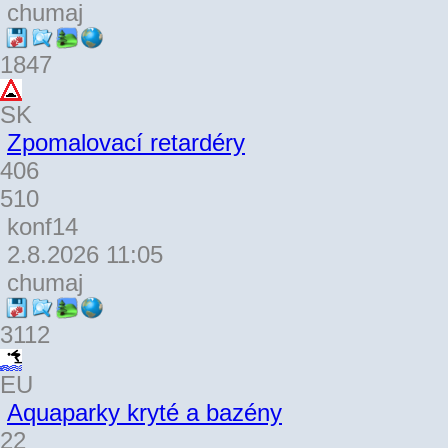
chumaj
1847
SK
Zpomalovací retardéry
406
510
konf14
2.8.2026 11:05
chumaj
3112
EU
Aquaparky kryté a bazény
22