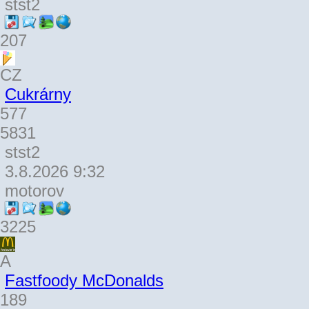
stst2
207
CZ
Cukrárny
577
5831
stst2
3.8.2026 9:32
motorov
3225
A
Fastfoody McDonalds
189