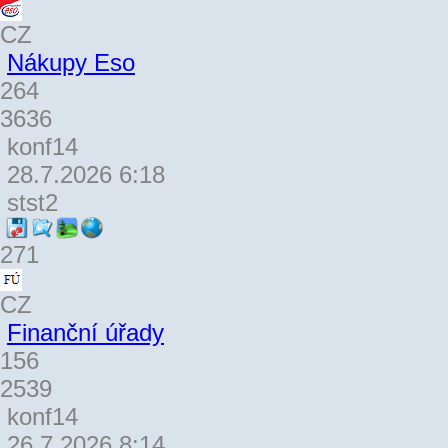
CZ
Nákupy Eso
264
3636
konf14
28.7.2026 6:18
stst2
271
CZ
Finanční úřady
156
2539
konf14
26.7.2026 8:14