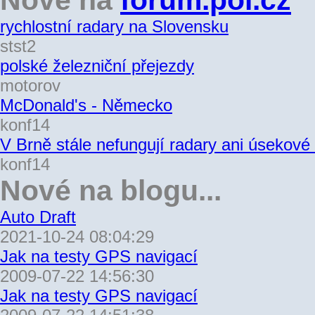
Nové na
forum.poi.cz
rychlostní radary na Slovensku
stst2
polské železniční přejezdy
motorov
McDonald's - Německo
konf14
V Brně stále nefungují radary ani úsekové
konf14
Nové na blogu...
Auto Draft
2021-10-24 08:04:29
Jak na testy GPS navigací
2009-07-22 14:56:30
Jak na testy GPS navigací