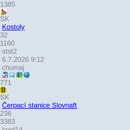
1385
SK
Kostoly
32
1160
stst2
6.7.2026 9:12
chumaj
771
SK
Čerpací stanice Slovnaft
236
3383
konf14