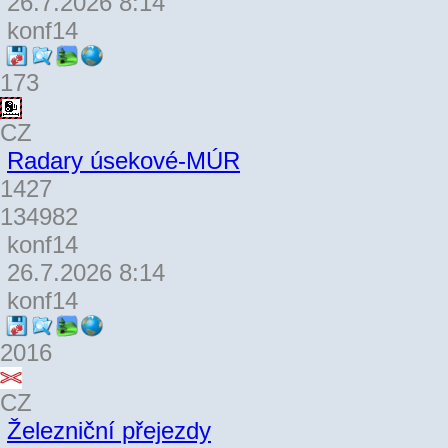
26.7.2026 8:14
konf14
173
CZ
Radary úsekové-MÚR
1427
134982
konf14
26.7.2026 8:14
konf14
2016
CZ
Železniční přejezdy