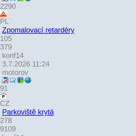
2290
PL
Zpomalovací retardéry
105
379
konf14
3.7.2026 11:24
motorov
91
CZ
Parkoviště krytá
278
9109