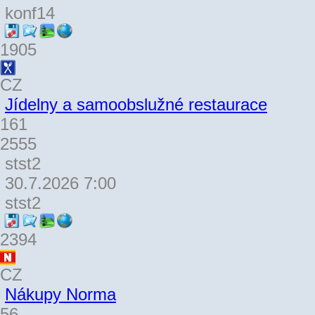
konf14
1905
CZ
Jídelny a samoobslužné restaurace
161
2555
stst2
30.7.2026 7:00
stst2
2394
CZ
Nákupy Norma
56