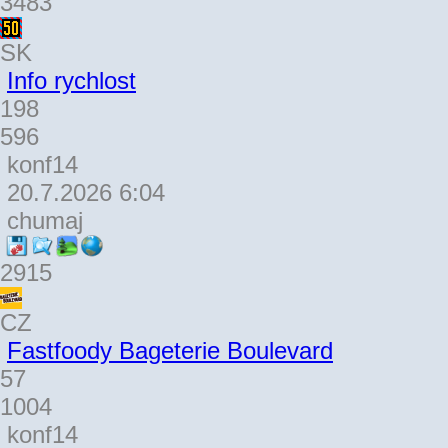
3483
SK
Info rychlost
198
596
konf14
20.7.2026 6:04
chumaj
2915
CZ
Fastfoody Bageterie Boulevard
57
1004
konf14