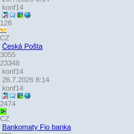
konf14
128
CZ
Česká Pošta
3055
23348
konf14
26.7.2026 8:14
konf14
2474
CZ
Bankomaty Fio banka