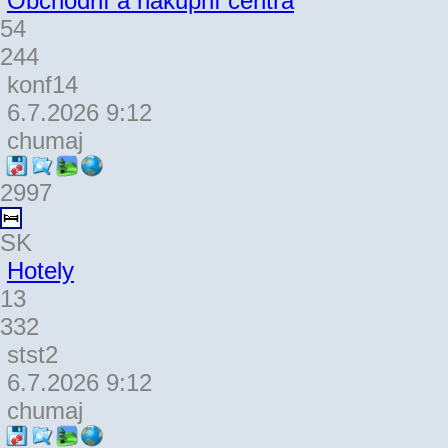
Obchodní a nákupní centra
54
244
konf14
6.7.2026 9:12
chumaj
2997
SK
Hotely
13
332
stst2
6.7.2026 9:12
chumaj