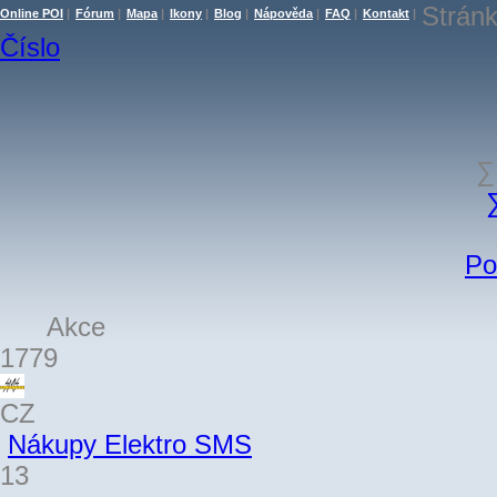
Stránk
Online POI
|
Fórum
|
Mapa
|
Ikony
|
Blog
|
Nápověda
|
FAQ
|
Kontakt
|
Číslo
∑
Po
Akce
1779
CZ
Nákupy Elektro SMS
13