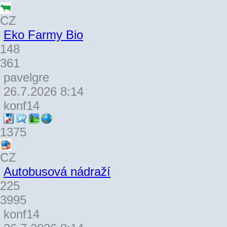
CZ
Eko Farmy Bio
148
361
pavelgre
26.7.2026 8:14
konf14
1375
CZ
Autobusová nádraží
225
3995
konf14